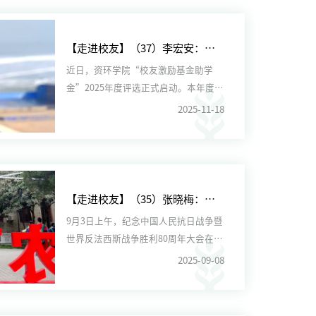
【走进校友】（37）李宏安：半生闯荡砺初心 廿载公益暖人心
近日，资环学院“校友激励基金助学
金”2025年度评选正式启动。本年度该
助学金将继续助力寒门学子...
2025-11-18
【走进校友】（35）张晓梅：走过天安门的96米
9月3日上午，纪念中国人民抗日战争暨
世界反法西斯战争胜利80周年大会在北
京天安门广场隆重举行，...
2025-09-08