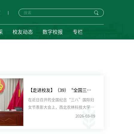
页
采
校友动态
数字校报
专栏
【走进校友】（39）“全国三八红旗手”宋慧：扎根田野绽芳华 种业创新助振兴
在近日召开的全国纪念“三八”国际妇
女节表彰大会上，西北农林科技大学优
秀博士、安阳市农业科学院谷...
2026-03-09