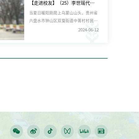
【走进校友】（25）李世瑶代表：扎根乡土做调研 科技服务到田间
当夏日暖阳刚爬上乌蒙山山头，贵州省
六盘水市钟山区双戛街道中箐村村民汪
祖兰已开始在大棚里忙碌起来...
2024-06-12