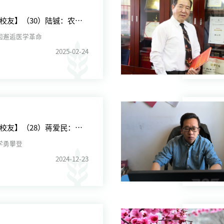
【走进校友】（30）陆铖：农业基因邂逅医学革命
因邂逅医学革命
2025-02-24
【走进校友】（28）蒋爱民：热爱教学勇攀登
学勇攀登
2024-12-23