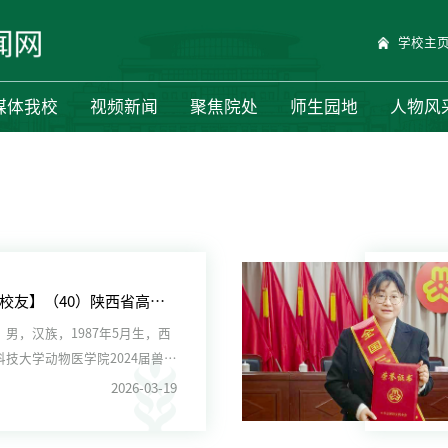
学校主
媒体我校
视频新闻
聚焦院处
师生园地
人物风
【走进校友】（40）陕西省高校毕业生就业创业典型王炳科：向西而行，走在奶业振兴最前沿
男，汉族，1987年5月生，西
科技大学动物医学院2024届兽医
研究生，执...
2026-03-19