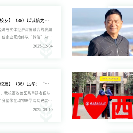
【走进校友】（38）以诚信为罗盘：蒋国平的社会担当之路
经济与实体经济深度融合的浪潮
一位企业家始终以“诚信”为罗
技与农业两大领域开...
2025-12-04
【走进校友】（36）岳华：“我欠先生一个拥抱！”
2日，我校畜牧兽医系重建者侯从
半身塑像在动物医学院院史展览
红色的幕布刚一揭...
2025-09-10