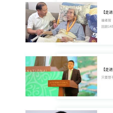
编者按
回顾1
军”作出