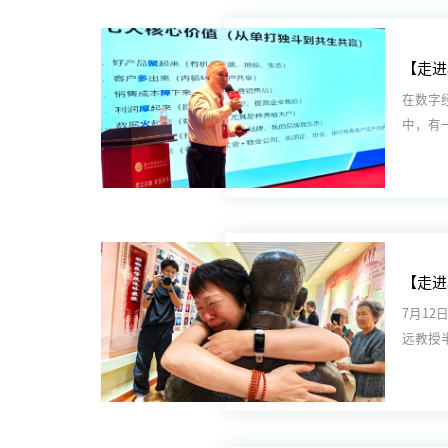
在数字
中，有
盘，在科
7月1
远教授
室落成，