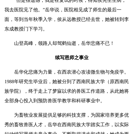
“但是很遗憾，我是在复试的时候，得知侯先生生病，
我去医院见了他。”
岳华
说，医院相见成了师生的最后一
面，等到当年秋季入学，侯从远教授已经去世，她被转到李
东成教授门下学习。
山登高峰，领路人却驾鹤仙逝，
岳华
悲痛不已！
续写恩师之事业
岳华
化悲痛为力量，在西农潜心攻读微生物与免疫学。
1988年研究生毕业后，她被分到了西南民族大学（原西南民
族学院），终于走上了梦寐以求的兽医工作道路，从此她将
全部身心投入到预防兽医学教学和科研事业中。
为畜牧业发展提供足够的科技支撑，为国家培养更多优
秀的畜牧兽医人才，
岳华
在西南民族大学踏实工作，以实际