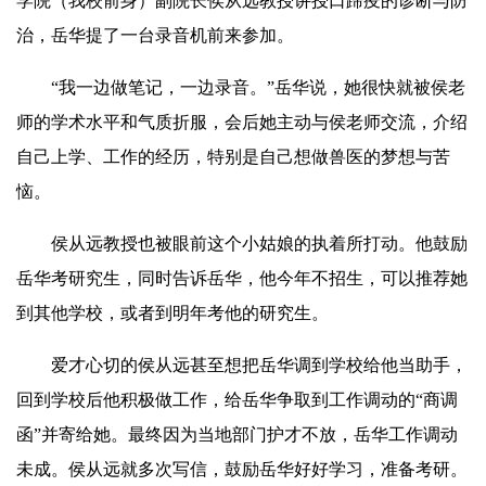
学院（我校前身）副院长侯从远教授讲授口蹄疫的诊断与防
治，
岳华
提了一台录音机前来参加。
“我一边做笔记，一边录音。”
岳
华
说，她很快就被侯老
师的学术水平和气质折服，会后她主动与侯老师交流，介绍
自己上学、工作的经历，特别是自己想做兽医的梦想与苦
恼。
侯从远教授也被眼前这个小姑娘的执着所打动。他鼓励
岳华
考研究生，同时告诉
岳华
，他今年不招生，可以推荐她
到其他学校，或者到明年考他的研究生。
爱才心切的侯从远甚至想把
岳华
调到学校给他当助手，
回到学校后他积极做工作，给
岳华
争取到工作调动的“商调
函”并寄给她。最终因为当地部门护才不放，
岳华
工作调动
未成。侯从远就多次写信，鼓励
岳华
好好学习，准备考研。