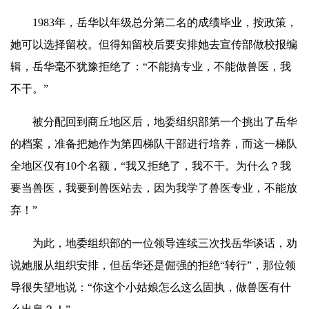
1983年，
岳华
以年级总分第二名的成绩毕业，按政策，
她可以选择留校。但得知留校后要安排她去宣传部做校报编
辑，
岳华
毫不犹豫拒绝了：“不能搞专业，不能做兽医，我
不干。”
被分配回到商丘地区后，地委组织部第一个挑出了
岳华
的档案，准备把她作为第四梯队干部进行培养，而这一梯队
全地区仅有10个名额，“我又拒绝了，我不干。为什么？我
要当兽医，我要到兽医站去，因为我学了兽医专业，不能放
弃！”
为此，地委组织部的一位领导连续三次找
岳华
谈话，劝
说她服从组织安排，但
岳华
还是倔强的拒绝“转行”，那位领
导很失望地说：“你这个小姑娘怎么这么固执，做兽医有什