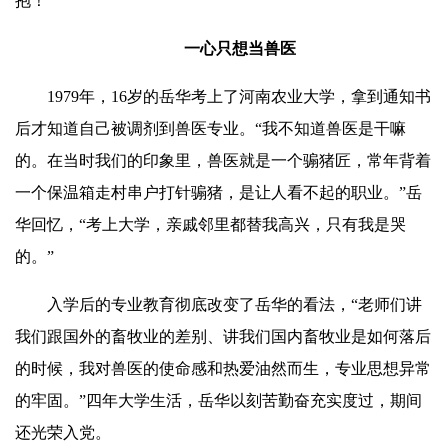
抱！”
一心只想当兽医
1979年，16岁的
岳华
考上了河南农业大学，拿到通知书
后才知道自己被调剂到兽医专业。“我不知道兽医是
干嘛
的。在当时我们的印象里，兽医就是一个骟猪匠，常年背着
一个保温箱走村串户打针骟猪，是让人看不起的职业。”
岳
华
回忆，“考上大学，亲戚邻里都替我高兴，只有我是哭
的。”
入学后的专业教育彻底改变了
岳华
的看法，“老师们讲
我们跟国外的畜牧业的差别、讲我们国内畜牧业是如何落后
的时候，我对兽医的使命感和热爱油然而生，专业思想异常
的牢固。”四年大学生活，
岳华
以刻苦勤奋充实度过，期间
还光荣入党。