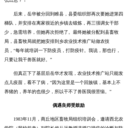
么出息？！”
后来，
岳华
被分回到睢县，县委组织部再次要
她进
第四
梯队，并安排在离家很近的乡镇去锻炼，再三强调女干部
少，急需培养，但她再次拒绝了。最终她被分配到县畜牧
局，县畜牧局就把她安排到乡农业技术推广站做农技
员，“每年就培训一下防疫员，打防疫针。我说，那也行，
只要让我干兽医就好。”
但真正下了基层后
岳华
才发现，农业技术推广站只能发
点儿疫苗，看不了病，“因为这里是一个回族镇，基本上不
养猪的，养羊的也很少，所以干不了兽医我很苦恼。”
偶遇良师受鼓励
1983年11月，商丘地区畜牧局组织培训会，邀请西北农