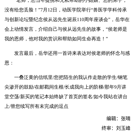
“老师，您当年提携和无私帮助的小姑娘、您的弟子，
没有给您丢脸！”7月12日，动医学院举行“兽医学学科传承
与创新论坛暨纪念侯从远先生诞辰110周年座谈会”，
岳华
在
会上动情发言，介绍自己与侯从远先生的故事，“侯老师是
我的恩师，他对我的赏识和帮助如同生命再造！”
发言最后，
岳华
还用一首诗来表达对侯老师的怀念与感
恩：
一叠泛黄的信纸里/您把陌生的我认作走散的学生/钢笔
尖
渗开
的鼓励/在邮戳间生根/长成我向上的阶梯/那年9月讲
堂空荡/新买的笔记本始终缺了首页的签名/如今我站在讲台
上/替您续写所有未完成的逗点
编辑：张晴
终审：刘玉峰