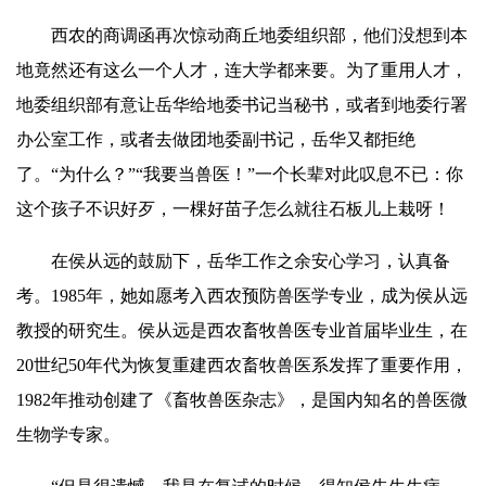
西农的商调函再次惊动商丘地委组织部，他们没想到本
地竟然还有这么一个人才，连大学都来要。为了重用人才，
地委组织部有意让
岳华
给地委书记当秘书，或者到地委行署
办公室工作，或者去做团地委副书记，
岳华
又都拒绝
了。“为什么？”“我要当兽医！”一个长辈对此叹息不已：你
这个孩子不识好歹，一棵好苗子怎么就往石板儿
上栽
呀！
在侯从远的鼓励下，
岳华
工作之余安心学习，认真备
考。1985年，她如愿考入西农预防兽医学专业，成为侯从远
教授的研究生。侯从远是西农畜牧兽医专业首届毕业生，在
20世纪50年代为恢复重建西农畜牧兽医系发挥了重要作用，
1982年推动创建了《畜牧兽医杂志》，是国内知名的兽医微
生物学专家。