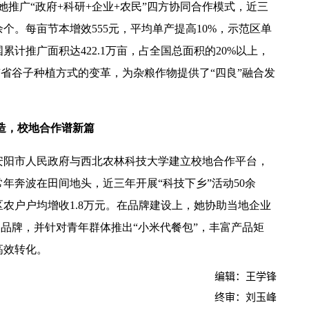
推广“政府+科研+企业+农民”四方协同合作模式，近三
余个。每亩节本增效555元，平均单产提高10%，示范区单
计推广面积达422.1万亩，占全国总面积的20%以上，
南省谷子种植方式的变革，为杂粮作物提供了“四良”融合发
造，校地合作谱新篇
安阳市人民政府与西北农林科技大学建立校地合作平台，
年奔波在田间地头，近三年开展“科技下乡”活动50余
区农户户均增收1.8万元。在品牌建设上，她协助当地企业
名品牌，并针对青年群体推出“小米代餐包”，丰富产品矩
高效转化。
编辑：王学锋
终审：刘玉峰