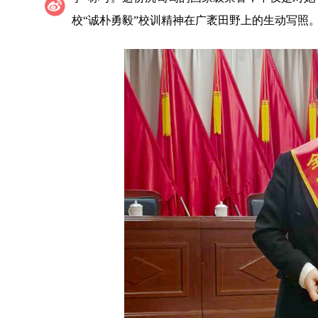
校“诚朴勇毅”校训精神在广袤田野上的生动写照