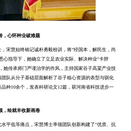
传，心怀种业破难题
【中央电视台】春日辨香记 记者带您闻香识花 春日辨香第三站：植物“化学工厂”如何调香
士，宋慧始终铭记诚朴勇毅校训，将“经国本，解民生，尚
悉心指导下，她确立了立足农业实际、解决种业“卡脖
来，她传承师门严谨治学的作风，主持国家谷子高粱产业技
领团队从分子基础层面解析了谷子核心资源的表型与驯化
品种10余个，发表科研论文12篇，获河南省科技进步一
领，绘就丰收新画卷
化水平低等痛点，宋慧博士率领团队创新构建了“优质、抗
吴普特赴山东访企拓岗 深化校地企合作