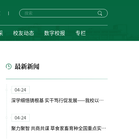
页
采
校友动态
数字校报
专栏
最新新闻
04-24
深学细悟铸根基 实干笃行促发展——我校以正确政绩观引领“十五五”开局新征程
04-24
聚力聚智 共商共谋 草食家畜育种全国重点实验室（筹）学术委员会会议召开