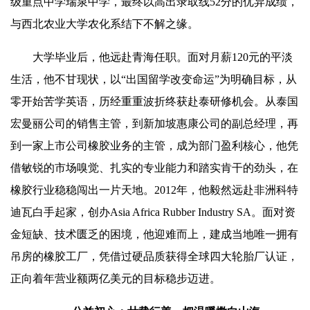
级重点中学瑞泉中学，最终以高出录取线52分的优异成绩，
与西北农业大学农化系结下不解之缘。
大学毕业后，他远赴青海任职。面对月薪120元的平淡
生活，他不甘现状，以“出国留学改变命运”为明确目标，从
零开始苦学英语，历经重重波折终获赴泰研修机会。从泰国
宏曼丽公司的销售主管，到新加坡惠康公司的副总经理，再
到一家上市公司橡胶业务的主管，成为部门盈利核心，他凭
借敏锐的市场嗅觉、扎实的专业能力和踏实肯干的劲头，在
橡胶行业稳稳闯出一片天地。2012年，他毅然远赴非洲科特
迪瓦白手起家，创办Asia Africa Rubber Industry SA。面对资
金短缺、技术匮乏的困境，他迎难而上，建成当地唯一拥有
吊房的橡胶工厂，凭借过硬品质获得全球四大轮胎厂认证，
正向着年营业额两亿美元的目标稳步迈进。