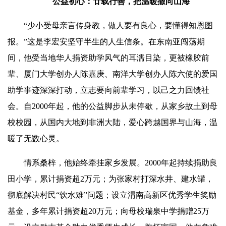
公益初心：廿载行善，把温暖撒向山海
“少小受母亲言传身教，做人要有良心，要懂得知恩图
报。”这是李宏安坚守半生的人生信条。在东南亚闯荡期
间，他受当地华人捐资助学风气的耳濡目染，更被橡胶前
辈、厦门大学创办人陈嘉庚、南洋大学创办人陈六使的爱国
助学事迹深深打动，立志要向前辈学习，以己之力回馈社
会。自2000年起，他的公益脚步从未停歇，从家乡故土到母
校校园，从国内大地到非洲大陆，爱心跨越国界与山海，温
暖了无数心灵。
情系桑梓，他始终牵挂家乡发展。2000年起持续捐助良
田小学，累计捐资超2万元；为张家村打深水井、建水罐，
彻底解决村民“饮水难”问题；设立渭南高新区优秀学生奖励
基金，多年累计捐资超20万元；向母校瑞泉中学捐赠25万