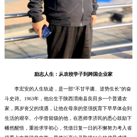
励志人生：从农校学子到跨国企业家
李宏安的人生轨迹，是一部“不甘平庸、逆势生长”的奋
斗史诗。1963年，他出生于陕西渭南县良田乡一个普通农
家，两岁丧父的境遇，让他在母亲的坚强抚育下早早体会到
生活的艰辛。小学曾留级的他，在恩师李济民的悉心鼓励下
幡然醒悟，重拾求学初心，凭借日复一日的不懈努力考入省