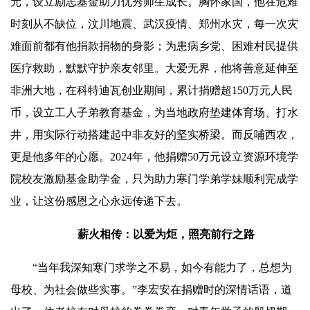
元，设立励志基金助力优秀师生成长。胸怀家国，他在危难
时刻从不缺位，汶川地震、武汉疫情、郑州水灾，每一次灾
难面前都有他捐款捐物的身影；为患病乡党、困难村民提供
医疗救助，默默守护亲友邻里。大爱无界，他将善意延伸至
非洲大地，在科特迪瓦创业期间，累计捐赠超150万元人民
币，设立工人子弟教育基金，为当地政府垫建体育场、打水
井，用实际行动搭建起中非友好的坚实桥梁。而反哺西农，
更是他多年的心愿。2024年，他捐赠50万元设立资源环境学
院校友激励基金助学金，只为助力寒门学弟学妹顺利完成学
业，让这份感恩之心永远传递下去。
薪火相传：以爱为炬，照亮前行之路
“当年我深知寒门求学之不易，如今有能力了，总想为
母校、为社会做些实事。”李宏安在捐赠时的深情话语，道