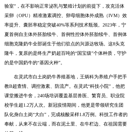
验室”，在不影响正常泌乳与繁殖计划的前提下，攻克活体
采卵（OPU）精准激素调控、卵母细胞体外成熟（IVM）效
率提升、囊胚率稳定突破40%等系列技术瓶颈。2023年，宁
夏首例自主体外胚胎犊牛、首例性控体外胚胎犊牛、首例体
细胞克隆奶牛全部诞生于他们驻点的兴源达牧场。这8头克
隆牛，复原的是终生产奶超百吨的“国宝级”个体种质，守护
的是中国奶牛的“基因火种”。
在灵武市白土岗奶牛养殖基地，王炳科为养殖户手把手
教B超查情、调控激素、防流产。在灵武“科技小院”，他把
课堂搬进牛舍，240场培训覆盖基层兽医、繁育员、职业院
校学生超1.2万人次。新冠疫情期间，他更是带领研究生团
队化身白土岗“大白”，完成核酸采样1.8万例。科技工作者的
奉献，从来不在云端，而在泥土里、在牛栏边、在祖国需要