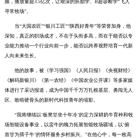
频，播放量超3.5亿次，让艰深的胚胎学、B超诊断学“飞入
寻常牧场”。
当“大国农匠”“银川工匠”“陕西好青年”等荣誉加身，他
深知，真正的职场成才，不在于头衔多高，而在于能否以专
业能力推动一个行业向前一步，能否以跨界视野培育一代新
人向未来生长。
他的故事，被《学习强国》《人民日报》《央视财经》
《解码新银川》《第一农经》《中国农业公开课》等多家媒
体进行了采访报道，成为中国千千万万扎根基层、勇闯无人
区、敢啃硬骨头的新时代科技青年的缩影。
“我将继续以‘板凳甘坐十年冷’的定力深耕奶牛育种和牧
场智能设备事业，以蛮牛的魄力拓展智能牧场疆域，以‘俯
首甘为孺子牛’的情怀服务乡村振兴。”在他心中，每一枚高