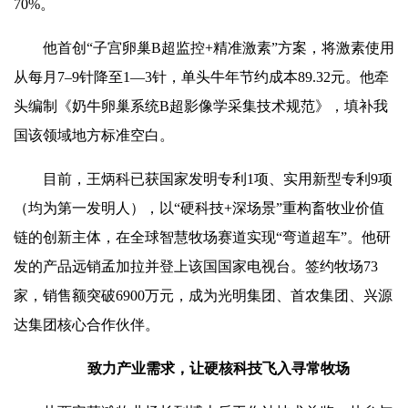
70%。
他首创“子宫卵巢B超监控+精准激素”方案，将激素使用
从每月7–9针降至1—3针，单头牛年节约成本89.32元。他牵
头编制《奶牛卵巢系统B超影像学采集技术规范》，填补我
国该领域地方标准空白。
目前，王炳科已获国家发明专利1项、实用新型专利9项
（均为第一发明人），以“硬科技+深场景”重构畜牧业价值
链的创新主体，在全球智慧牧场赛道实现“弯道超车”。他研
发的产品远销孟加拉并登上该国国家电视台。签约牧场73
家，销售额突破6900万元，成为光明集团、首农集团、兴源
达集团核心合作伙伴。
致力产业需求，让硬核科技飞入寻常牧场