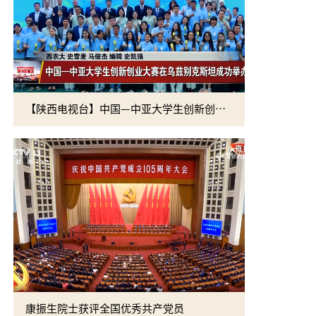
【陕西电视台】中国—中亚大学生创新创业大赛在乌兹别克斯坦成功举办
学校召开“
康振生院士获评全国优秀共产党员