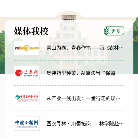
媒体我校
更多
青山为卷、青春作笔——西北农林科技大学青年学子深入秦岭探寻“两山”密码
集装箱里种菜，AI算法当“保姆”？这群大学生在杨凌，找到了“新质生产力”的答案
从产业一线出发：一堂行走的现代农业“就业课”
西农寻林・川蜀拓岗——林学院赴成都开展就业实践探访