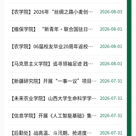
【农学院】2026年“丝绸之路小麦创新联盟”国际学术研讨会举办
2026-08-03
【植保学院】 “新青年・联合国驻日内瓦-维也纳总部实地交流项目” 圆满结束
2026-08-01
【农学院】06届校友毕业20周年返校座谈会召开
2026-08-01
【马克思主义学院】追寻领袖足迹 践行育人使命
2026-08-01
【新疆研究院】开展“一事一议”项目成果转化专项调研考察
2026-07-31
【未来农业学院】山西大学生命科学学院来院调研交流人才培养工作
2026-07-31
【信息学院】开展《人工智能基础》集体备课会
2026-07-31
【后勤处】战高温、斗汛期、抢进度——每一滴汗水，只为等你归家
2026-07-31