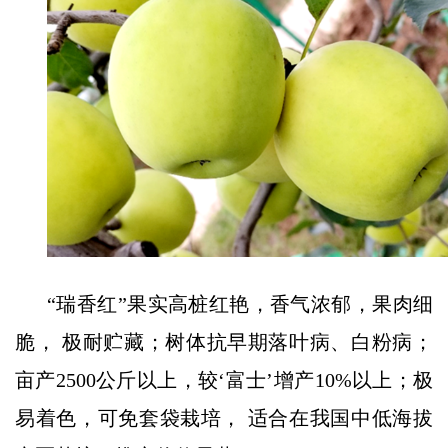
“瑞香红”
果实高桩红艳，香气浓郁，果肉细
脆， 极耐贮藏；树体抗早期落叶病、白粉病；
亩产2500公斤以上，较‘富士’增产10%以上；极
易着色，可免套袋栽培， 适合在我国中低海拔