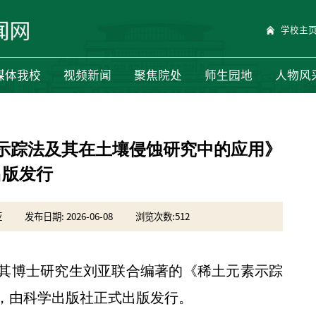
学校主
媒体我校
视频新闻
聚焦院处
师生园地
人物风
素示踪法及其在土壤侵蚀研究中的应用》
出版发行
亚
发布日期: 2026-06-08
浏览次数:
512
其博士研究生刘亚联合编著的《稀土元素示踪
，由科学出版社正式出版发行。