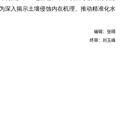
为深入揭示土壤侵蚀内在机理、推动精准化水
编辑：张晴
终审：刘玉峰
校党委书记黄思光观摩我校小麦品种
西农为奶山羊“高精度画像””新模式”有望惠及国际奶山羊养殖