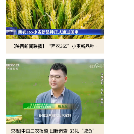
【陕西新闻联播】“西农365”小麦新品种正式通过国审
央视[中国三农报道]田野调查·彩礼“减负”
黄思光赴四