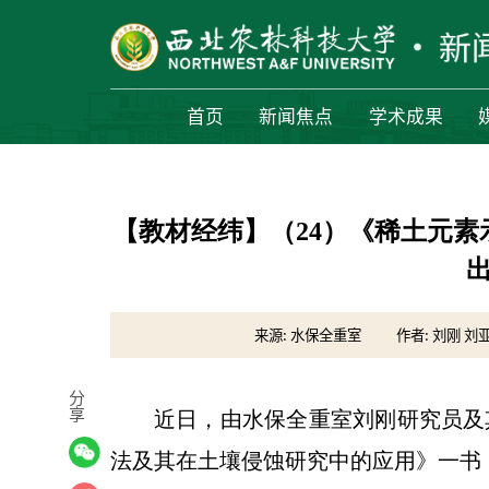
首页
新闻焦点
学术成果
【教材经纬】（24）《稀土元
来源: 水保全重室
作者: 刘刚 刘
分
享
近日，由水保全重室刘刚研究员及
法及其在土壤侵蚀研究中的应用》一书