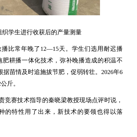
组织学生进行收获后的产量测量
秋播比常年晚了12—15天。学生们选用耐迟播
用分层施肥耕播一体化技术，弥补晚播造成的积温不
们根据苗情及时追施拔节肥，促弱转壮。2026年6
2公斤。
负责竞赛技术指导的秦晓梁教授现场点评时说，
种的特性用了出来，新技术的要领也得以落