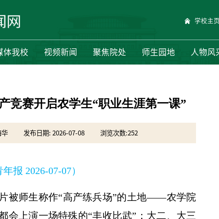
学校主
媒体我校
视频新闻
聚焦院处
师生园地
人物风
 高产竞赛开启农学生“职业生涯第一课”
海华
发布日期: 2026-07-08
浏览次数:
252
报 2026-07-07）
片被师生称作“高产练兵场”的土地——农学院
年都会上演一场特殊的“丰收比武”：大二、大三