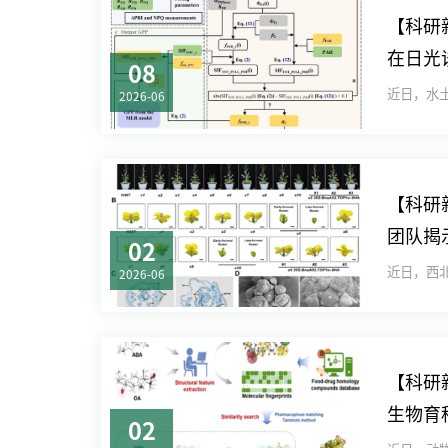
【科研
在日光
08
中取得
2026-06
【科研
团队揭
02
2026-06
【科研
生物育
02
得新进