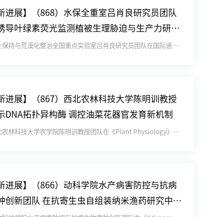
新进展】（868）水保全重室吕肖良研究员团队
诱导叶绿素荧光监测植被生理胁迫与生产力研究
新进展
近日，水土保持与荒漠化整治全国重点实验室吕肖良研究员团队在国际遥感领域顶级期刊《环境遥感》（Remote Sens...
新进展】（867）西北农林科技大学陈明训教授
示DNA拓扑异构酶 调控油菜花器官发育新机制
近日，西北农林科技大学农学院陈明训教授团队在《Plant Physiology》期刊发表题为“BnaA02.TOP...
新进展】（866）动科学院水产病害防控与抗病
种创新团队 在抗寄生虫自组装纳米渔药研究中取
展