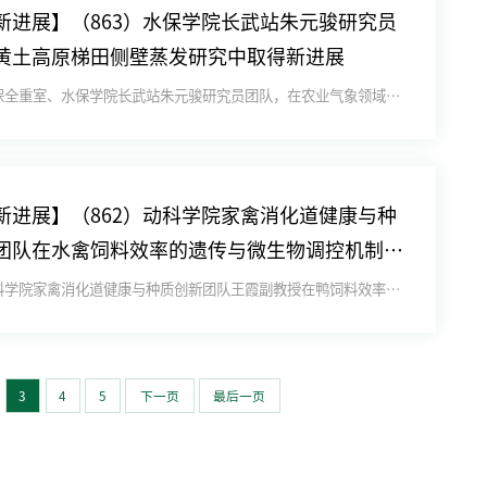
新进展】（863）水保学院长武站朱元骏研究员
黄土高原梯田侧壁蒸发研究中取得新进展
近日，水保全重室、水保学院长武站朱元骏研究员团队，在农业气象领域国际期刊Agricultural and Fore...
新进展】（862）动科学院家禽消化道健康与种
团队在水禽饲料效率的遗传与微生物调控机制方
新进展
近日，动科学院家禽消化道健康与种质创新团队王霞副教授在鸭饲料效率调控机制研究领域取得连续进展，以“Bacteria...
3
4
5
下一页
最后一页