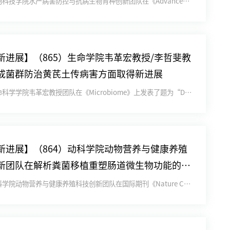
近日，动物科技学院水产病害防控与抗病生物育种创新团队在《Advanced Science》在线发表题为 “A Co...
新进展】（865）生命学院韦革宏教授/李哲斐教
成菌群防治黄芪土传病害方面取得新进展
【陕西新闻联播】全国优秀共产党员康振生：扎根西北 深耕麦田
近日，生命科学学院韦革宏教授团队在《Microbiome》上发表了题为“Deterministic assembl...
新进展】（864）动科学院动物营养与健康养殖
新团队在解析粪菌移植重塑肠道微生物功能的机
取得重要进展
近日，动科学院动物营养与健康养殖科技创新团队在国际期刊《Nature Communications》在线发表题为“...
张余周团队《科学》揭示植物根系全新向性——“避腐性”