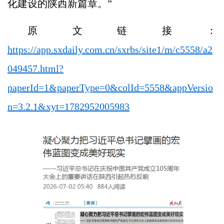
化建设的陕西新篇章。”
原文链接：
https://app.sxdaily.com.cn/sxrbs/site1/m/c5558/a2
049457.html?
paperId=1&paperType=0&colId=5558&appVersio
n=3.2.1&xyt=1782952005983