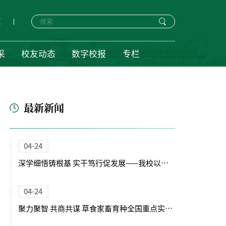
页
采
校友动态
数字校报
专栏
最新新闻
04-24
深学细悟铸根基 实干笃行促发展——我校以正确政绩观引领“十五五”开局新征程
04-24
聚力聚智 共商共谋 草食家畜育种全国重点实验室（筹）学术委员会会议召开