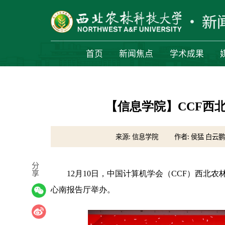
首页
新闻焦点
学术成果
【信息学院】CCF西
来源: 信息学院
作者: 侯猛 白云鹏
分
享
12月10日，中国计算机学会（CCF）西北
心南报告厅举办。