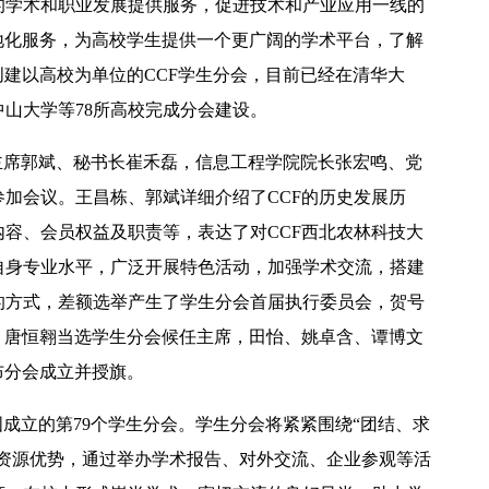
的学术和职业发展提供服务，促进技术和产业应用一线的
地化服务，为高校学生提供一个更广阔的学术平台，了解
创建以高校为单位的CCF学生分会，目前已经在清华大
山大学等78所高校完成分会建设。
安主席郭斌、秘书长崔禾磊，信息工程学院院长张宏鸣、党
【中央电视台】春日辨香记 记者带您闻香识花 春日辨香第三站：植物“化学工厂”如何调香
加会议。王昌栋、郭斌详细介绍了CCF的历史发展历
容、会员权益及职责等，表达了对CCF西北农林科技大
自身专业水平，广泛开展特色活动，加强学术交流，搭建
的方式，差额选举产生了学生分会首届执行委员会，贺号
，唐恒翱当选学生分会候任主席，田怡、姚卓含、谭博文
布分会成立并授旗。
国成立的第79个学生分会。学生分会将紧紧围绕“团结、求
F资源优势，通过举办学术报告、对外交流、企业参观等活
吴普特赴山东访企拓岗 深化校地企合作