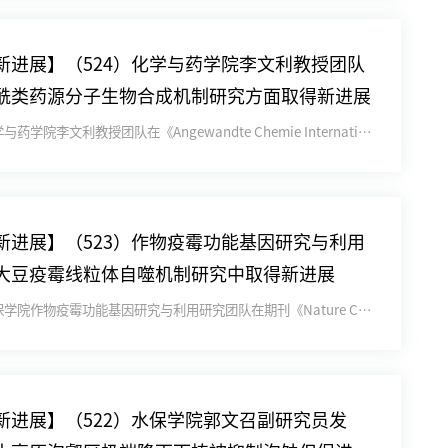
新进展】（524）化学与药学院李文利教授团队
酰类药源分子生物合成机制研究方面取得新进展
近日，化学与药学院李文利教授团队在《Angewandte Chemie International Edition...
【陕西新闻联播】全国优秀共产党员康振生：扎根西北 深耕麦田
新进展】（523）作物疫霉功能基因研究与利用
大豆疫霉线粒体自噬机制研究中取得新进展
近日，植保学院作物疫霉功能基因研究与利用研究团队在期刊《Nature Communications》上在线发表了题...
新进展】（522）水保学院郭文召副研究员发
张余周团队《科学》揭示植物根系全新向性——“避腐性”