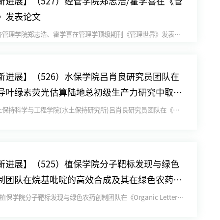
新进展】（527）经管学院郑志浩/霍学喜在《管
》发表论文
近日，经济管理学院郑志浩、霍学喜在管理学顶级期刊《管理世界》发表题为“农户经营规模与土地生产率关系的再探究——来自...
新进展】（526）水保学院吕肖良研究员团队在
导叶绿素荧光估算陆地总初级生产力研究中取得
近日，水土保持科学与工程学院(水土保持研究所)吕肖良研究员团队在《环境遥感》( Remote Sensing of...
新进展】（525）植保学院分子靶标发现与绿色
制团队在烷基吡啶的高效合成及其在绿色农药创
应用方面取得重要进展
3月11日，植保学院分子靶标发现与绿色农药创制团队在《Organic Letters》上在线发表了题为“Pd–NH...