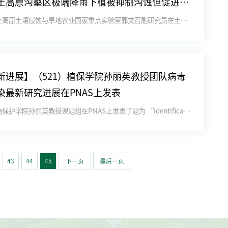
土高原沟壑区极端降雨下植被抑制沟蚀但促进浅
近日，黄土高原土壤侵蚀与旱地农业国家重点实验室郭文召副研究员在土壤侵蚀研究领域取得新进展。研究以“Revegeta...
新进展】（521）植保学院孙丽英教授团队病毒
染最新研究进展在PNAS上发表
近日，植物保护学院孙丽英教授课题组在PNAS上发表了题为 “Identification of a negativ...
43
44
45
下一页
最后一页