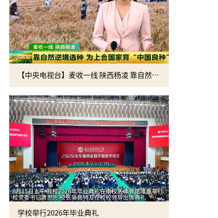
【中央电视台】麦收一线 陕西杨凌 靠自然逆境选种 为上合国家育“中国良种”
学校举行2026年毕业典礼
央视[中国三