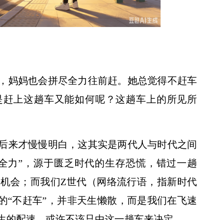
情系特教・童梦六一——西农MBA关爱特殊儿童公益系列活动
，妈妈也会拼尽全力往前赶。她总觉得不赶车
是赶上这趟车又能如何呢？这趟车上的所见所
后来才慢慢明白，这其实是两代人与时代之间
尽全力”，源于匮乏时代的生存恐慌，错过一趟
机会；而我们Z世代（网络流行语，指新时代
）的“不赶车”，并非天生懒散，而是我们在飞速
黄思光赴四川调研 校省签署战略合作协议
生的配速，或许不该只由这一趟车来决定。