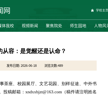
学校主
媒体我校
视频新闻
聚焦院处
师生园地
人物风
的从容：是觉醒还是认命？
发布日期: 2026-06-18
浏览次数:
489
时事茶座、校园展厅、文艺花园、别样征途、中外书
箱：xndxxbjzt@163.com（稿件请注明姓名