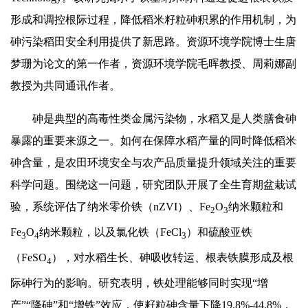
形成和调控根际过程，降低稻米籽粒砷积累的作用机制，为
砷污染稻田安全利用提供了新思路。资源环境学院博士生唐
梦珊为论文的第一作者，资源环境学院毛晖教授、周莉娜副
教授为共同通讯作者。
砷是典型的高毒性类金属污染物，水稻又是人类膳食砷
暴露的重要来源之一。如何在保障水稻产量的同时降低稻米
砷含量，是农田环境安全与农产品质量提升领域关注的重要
科学问题。围绕这一问题，研究团队开展了全生育期盆栽试
验，系统评估了纳米零价铁（nZVI）、Fe
O
纳米颗粒和
2
3
Fe
O
纳米颗粒，以及氯化铁（FeCl
）和硫酸亚铁
3
4
3
（FeSO
），对水稻生长、砷吸收转运、根表铁膜形成及根
4
际砷行为的影响。研究表明，铁处理能够同时实现“增
产”“降砷”和“增铁”效应，使籽粒砷含量下降19.8%-44.8%，