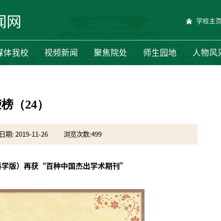
学校主
媒体我校
视频新闻
聚焦院处
师生园地
人物风
榜（24）
期: 2019-11-26
浏览次数:
499
科学版）再获“百种中国杰出学术期刊”