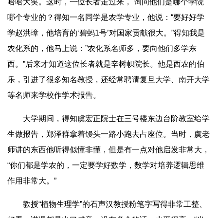
哈哈大笑。这时，一位长者走过来， 询问他们是哪个学院
哪个专业的？得知一名同学是农学专业，他说：“要好好学
学赵洪璋，他培育的‘碧蚂1号’对国家贡献很大。”得知我是
农化系的，他马上说：”农化系名师多，要向他们多学东
西。”后来才知道这位长者就是辛树帜院长。他是西农的伯
乐，引进了很多知名教授，还经常聘请复旦大学、南开大学
等名师来学校作学术报告。
大学期间，得知虞宏正院士在三号楼东边台阶教室给学
生做报告，郑泽群拿着馒头一路小跑去占座位。当时，虞老
师讲的东西他听得似懂非懂，但是有一点对他启发非常大，
“你们都是学农的，一定要学好数学，数学对培养逻辑思维
作用非常大。”
教授“植物生理学”的石声汉教授粉笔字写得非常工整、