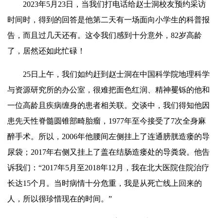
2023年5月23日，当我们打电话给赵士洞校友预约采访
时间时，得到的回答是他第二天有一场面向小学生的科普报
告，而且过几天还有。这令我们感到十分意外，82岁高龄
了，居然还如此忙碌！
25日上午，我们如约赶到赵士洞在中国科学院地理科学
与资源研究所的办公室，很难把面色红润、精神矍铄的他和
一位高龄且疾病缠身的患者相
关
联
。交谈中，我们得知他因
患先天性脊髓圆锥部畸胎瘤，1977年至今接受了7次全身麻
醉手术。所以，2006年他腰间左侧挂上了连通膀胱造瘘的导
尿袋；2017年右侧又挂上了盖在结肠造瘘处的导粪袋。他告
诉我们：“2017年5月至2018年12月，我在北大医院住院治疗
长达15个月。当时病
情
十分危重，我是从死亡线上回来的
人，所以很珍惜现在的时间。”