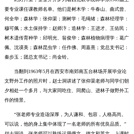
要专业课任课教师名单。他们是树木学：牛春山、曲式曾、
何全华；森林学：张仰渠；测树学：毛绳绪；森林经理学：
穆可佩；水土保持学：赵师汴；造林学：王进才、王佑民；
树木遗传育种学：邱明光、翁俊华；森林植物病理学：葛广
佩、沈谟美；森林昆虫学：任作佛、周嘉熹；党总支书记：
秦步玉；团总支书记：尚金铃。
当翻到1963年5月在西安市南郊南五台林场开展毕业论
文野外工作的照片时，赵士洞讲述了张仰渠老师与同学们朝
夕相处一个多月，与大家同吃住、同爬山、进林子做野外工
作的
情
景。
“张老师专业造诣深厚，为人谦和、包容，人格高尚。
可以说，他的身上集中体现了一名老师的所有优良品质。”
赵士洞说，张老师可以熟练运用俄文、德文和英文，上课时