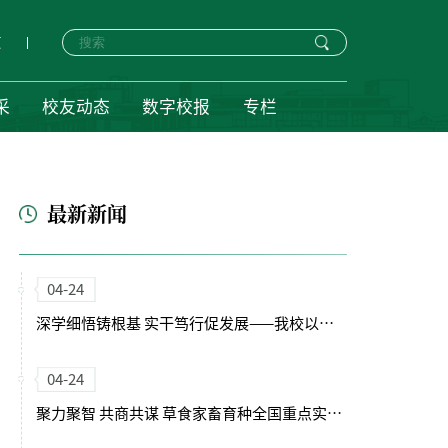
页
采
校友动态
数字校报
专栏
最新新闻
04-24
深学细悟铸根基 实干笃行促发展——我校以正确政绩观引领“十五五”开局新征程
04-24
聚力聚智 共商共谋 草食家畜育种全国重点实验室（筹）学术委员会会议召开