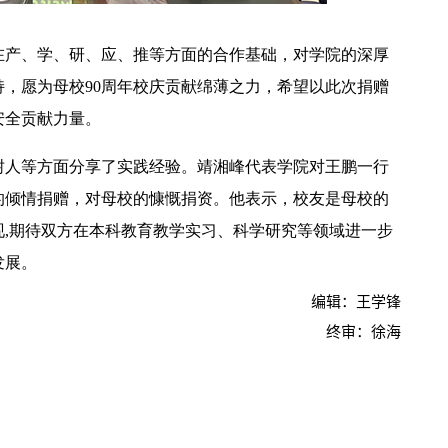
在产、学、研、应、推等方面的合作基础，对学院的深厚
，愿为母校90周年校庆贡献绵薄之力，希望以此次捐赠
安全贡献力量。
【中央电视台】春日辨香记 记者带您闻香识花 春日辨香第三站：植物“化学工厂”如何调香
树人等方面分享了实践经验。靖湘峰代表学院对王鹏一行
的倾情捐赠，对母校的慷慨捐资。他表示，校友是母校的
,期待双方在本科教育教学实习、科学研究等领域进一步
发展。
编辑：王学锋
终审：徐海
吴普特赴山东访企拓岗 深化校地企合作