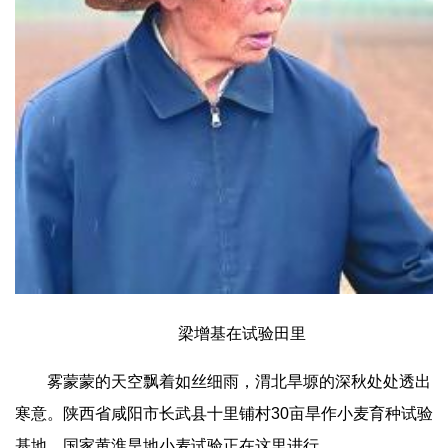
梁增基在试验田里
雾蒙蒙的天空飘着如丝细雨，渭北旱塬的深秋处处透出
寒意。陕西省咸阳市长武县十里铺村30亩旱作小麦育种试验
基地，国家黄淮旱地小麦试验正在这里进行。