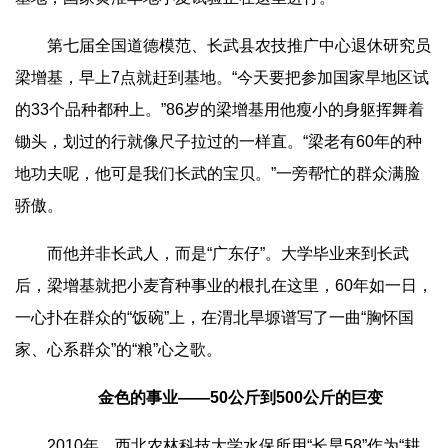
第七届全国道德模范、长武县农技推广中心退休研究员
梁增基，早上7点就赶到基地。“今天要把参加国家旱地区试
的33个品种都种上。”86岁的梁增基用他瘦小的身躯挥舞着
锄头，划过的行就像尺子拉过的一样直。“梁老有60年的种
地功夫呢，他可是我们长武的宝贝。”一旁帮忙的群众满脸
骄傲。
而他并非长武人，而是“广东仔”。大学毕业来到长武
后，梁增基就把小麦育种事业的根扎在这里，60年如一日，
一心扑在群众的“饭碗”上，在渭北旱塬谱写了一曲“胸怀国
家、心系群众”的“粮”心之歌。
金色的事业
——50公斤到500公斤的巨变
2010年，西北农林科技大学水保所用“长旱58”作为“耕