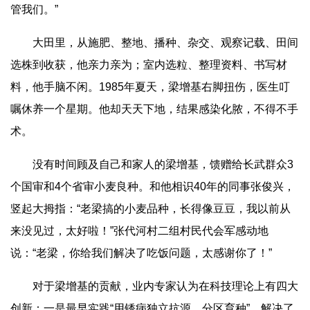
管我们。”
大田里，从施肥、整地、播种、杂交、观察记载、田间
选株到收获，他亲力亲为；室内选粒、整理资料、书写材
料，他手脑不闲。1985年夏天，梁增基右脚扭伤，医生叮
嘱休养一个星期。他却天天下地，结果感染化脓，不得不手
术。
没有时间顾及自己和家人的梁增基，馈赠给长武群众3
个国审和4个省审小麦良种。和他相识40年的同事张俊兴，
竖起大拇指：“老梁搞的小麦品种，长得像豆豆，我以前从
来没见过，太好啦！”张代河村二组村民代会军感动地
说：“老梁，你给我们解决了吃饭问题，太感谢你了！”
对于梁增基的贡献，业内专家认为在科技理论上有四大
创新：一是最早实践“用锈病独立抗源，分区育种”，解决了