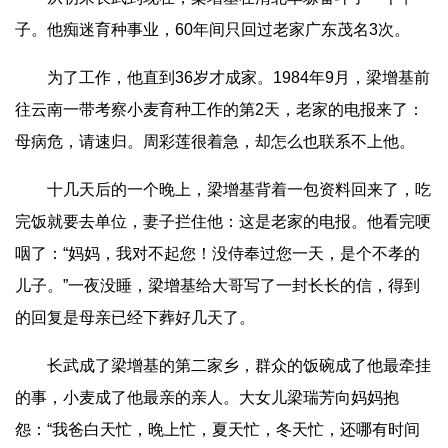
子。他痴迷育种事业，60年间只回过老家广东茂名3次。
为了工作，他直到36岁才成家。1984年9月，梁增基前
往云南一带考察小麦育种工作的第2天，老家的电报来了：
母病危，请速归。周彩莲很着急，却怎么也联系不上他。
十几天后的一个晚上，梁增基背着一包资料回来了，吃
完饭就要去单位，妻子拦住他：这是老家的电报。他看完哽
咽了：“妈妈，我对不起您！没侍奉过您一天，是个不孝的
儿子。”一夜没睡，梁增基给大哥写了一封长长的信，得到
的回复是母亲已经下葬好几天了。
长武成了梁增基的第二家乡，群众的饭碗成了他最牵挂
的事，小麦成了他最亲的亲人。大女儿梁瑞芳向妈妈抱
怨：“我爸白天忙，晚上忙，夏天忙，冬天忙，还哪有时间