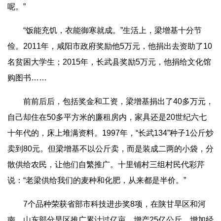
呢。”
“饭能充饥，衣能御寒就成。”生活上，梁增基十分节
俭。2011年，咸阳市政府奖励他5万元，他捐出去资助了10
名贫困大学生；2015年，长武县奖励5万元，他捐给文化馆
购图书……
前前后后，包括奖金和工资，梁增基捐出了40多万元，
自己却住在50多平方米的廉租房内，家具还是20世纪六七
十年代的，床上堆满资料。1997年，“长武134”种子1公斤炒
卖到80元。但梁增基不以公斤卖，而是装成二两的小袋，分
散供给农民，让他们自繁推广。十里铺村三组村民代彩芹
说：“老梁供给我们的麦种和化肥，从来都是半价。”
7个品种荣获省部市科技进步奖8项，在陕甘旱区和河
南、山东部分旱区推广累计过亿亩，增产25亿公斤，增加经