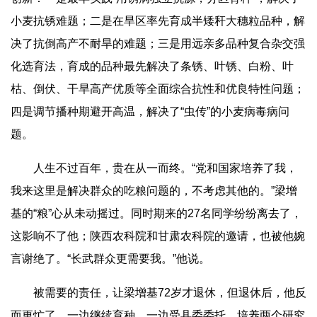
小麦抗锈难题；二是在旱区率先育成半矮秆大穗粒品种，解
决了抗倒高产不耐旱的难题；三是用远亲多品种复合杂交强
化选育法，育成的品种最先解决了条锈、叶锈、白粉、叶
枯、倒伏、干旱高产优质等全面综合抗性和优良特性问题；
四是调节播种期避开高温，解决了“虫传”的小麦病毒病问
题。
人生不过百年，贵在从一而终。“党和国家培养了我，
我来这里是解决群众的吃粮问题的，不考虑其他的。”梁增
基的“粮”心从未动摇过。同时期来的27名同学纷纷离去了，
这影响不了他；陕西农科院和甘肃农科院的邀请，也被他婉
言谢绝了。“长武群众更需要我。”他说。
被需要的责任，让梁增基72岁才退休，但退休后，他反
而更忙了。一边继续育种，一边受县委委托，培养两个研究