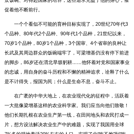
众饭碗、对得起国家的培养，这些追求充盈了他的身心，催
促着他不断前行。
一个个看似不可能的育种目标实现了，20世纪70年代3
个品种、80年代2个品种、90年代1个品种，21世纪以来，
70岁1个品种，80岁1个品种，3个国审、4个省审的良种让
长武及其周边群众的饭碗端牢了，可梁增基仍没有停下前进
的脚步，86岁还在渭北旱塬躬耕……他怀着对党和国家事业
的忠诚，用自身的奋斗历程和不懈的精神追求，诠释了什么
是不计得失，报国为民；什么是生命不息，奋斗不止。
在广袤的中华大地上，在农业现代化的征程中，活跃着
一大批像梁增基这样的农业科学家。我们应当向他们致敬！
他们长期扎根在农业生产第一线，在田间地头和农民打成一
片，想方设法解决农业生产中的难题，实现了我国用全球