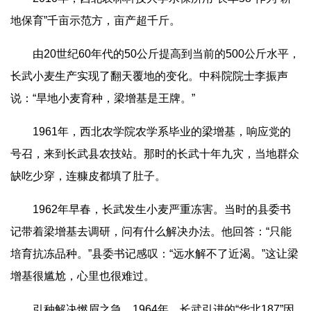
地保育”千亩示范方，亩产超千斤。
由20世纪60年代的50公斤提高到当前的500公斤水平，
长武小麦生产实现了翻天覆地的变化。中科院院士李振声
说：“旱地小麦育种，梁增基是王牌。”
1961年，西北农学院农学系毕业的梁增基，响应党的
号召，来到长武县农技站。那时的长武十年九灾，当地群众
缺吃少穿，连糠皮都填了肚子。
1962年早春，长武发生小麦严重冻害。当时的县委书
记带着梁增基去调研，问有什么解决办法。他回答：“只能
培育抗冻品种。”县委书记感叹：“远水解不了近渴。”这让梁
增基很尴尬，心里也很难过。
引种解决燃眉之急。1964年，长武引进的“华北187”因