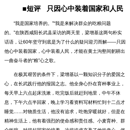
■短评
只因心中装着国家和人民
“我是国家培养的。”“我是来解决群众的吃粮问题
的。”在陕西咸阳长武县采访的两天里，梁增基这两句朴实
话语，让60年坚守到底是为了什么的疑问迎刃而解——只因
他心中装着国家，心中装着人民，才能在黄土沟壑间躬耕出
一曲奋斗者的“粮”心之歌。
在极其艰苦的条件下，梁增基以一颗知识分子的爱国之
心，在长武践行他的报国之志。他全身心扑在育种事业上，
每天早上六点起床洗漱，吃完饭后就赶到地里，中午不休
息，下午六点半回家，晚上学习看资料写材料忙到十二点才
睡觉……对物质生活，他没有追求，吃饱穿暖就好，但是在
精神生活上，他有着强烈的使命感和责任感。小麦育种、群