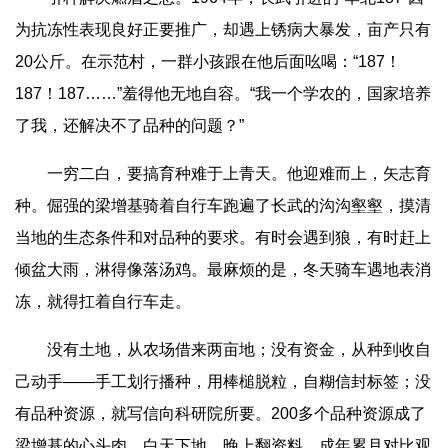
为抗冻性表现良好正要推广，却遇上锈病大暴发，亩产只有
20公斤。在示范村，一群小孩跟在他后面吆喝：“187！
187！187……”羞得他无地自容。“我一个学农的，国家培养
了我，还解决不了品种的问题？”
一穷二白，要搞育种难于上青天。他迎难而上，矢志育
种。倔强的梁增基骑着自行车跑遍了长武的沟沟壑壑，摸清
当地的生态条件和对品种的要求。有时会遇到狼，有时赶上
倾盆大雨，淋得像落汤鸡。最麻烦的是，冬天骑车遇地表消
冻，就得扛着自行车走。
没有土地，从农场借来两亩地；没有资金，从种到收自
己动手——手工划行播种，用棒槌脱粒，自糊信封标签；没
有品种资源，就写信向科研院所要。200多个品种资源成了
梁增基的心头肉，白天下地，晚上翻资料，成年累月对比观