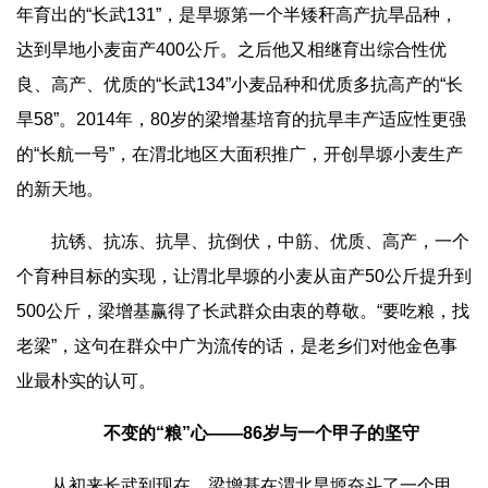
年育出的“长武131”，是旱塬第一个半矮秆高产抗旱品种，
达到旱地小麦亩产400公斤。之后他又相继育出综合性优
良、高产、优质的“长武134”小麦品种和优质多抗高产的“长
旱58”。2014年，80岁的梁增基培育的抗旱丰产适应性更强
的“长航一号”，在渭北地区大面积推广，开创旱塬小麦生产
的新天地。
抗锈、抗冻、抗旱、抗倒伏，中筋、优质、高产，一个
个育种目标的实现，让渭北旱塬的小麦从亩产50公斤提升到
500公斤，梁增基赢得了长武群众由衷的尊敬。“要吃粮，找
老梁”，这句在群众中广为流传的话，是老乡们对他金色事
业最朴实的认可。
不变的“粮”心
——86岁与一个甲子的坚守
从初来长武到现在，梁增基在渭北旱塬奋斗了一个甲