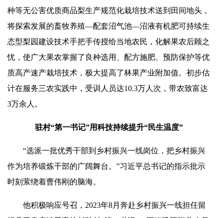
种等无公害优质商品梨生产规范化栽培技术送到田间地头，
将探索发展的畜牧养殖—配套沼气池—沼液有机肥可持续生
态型梨园建设技术手把手传授给当地农民，化解果农后顾之
忧，使广大果农掌握了良种选用、配方施肥、预防保护等优
质高产速产栽培技术，极大提高了林果产业附
加
值。初步估
计在服务三农实践中，受训人员达10.3万人次，带农致富达
3万余人。
驻村“第一书记”用科技持续提升“民生温度”
“选派一批优秀干部到乡村振兴一线岗位，把乡村振兴
作为培养锻炼干部的广阔舞台。”习近平总书记的指示批示
时刻萦绕着曹伟刚的脑海。
他积极响应号召，2023年8月奔赴乡村振兴一线担任留