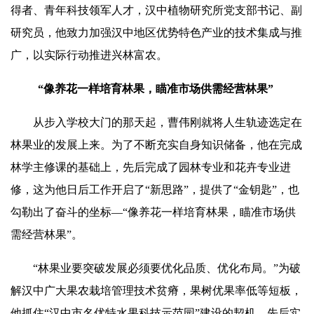
得者、青年科技领军人才，汉中植物研究所党支部书记、副
研究员，他致力
加
强汉中地区优势特色产业的技术集成与推
广，以实际行动推进兴林富农。
“像养花一样培育林果，瞄准市场供需经营林果”
从步入学校大门的那天起，曹伟刚就将人生轨迹选定在
林果业的发展上来。为了不断充实自身知识储备，他在完成
林学主修课的基础上，先后完成了园林专业和花卉专业进
修，这为他日后工作开启了“新思路”，提供了“金钥匙”，也
勾勒出了奋斗的坐标—“像养花一样培育林果，瞄准市场供
需经营林果”。
“林果业要突破发展必须要优化品质、优化布局。”为破
解汉中广大果农栽培管理技术贫瘠，果树优果率低等短板，
他抓住“汉中市名优特水果科技示范园”建设的契机，先后实