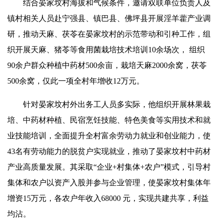
结合晏家坟村海拔和气候条件，邀请双联单位负责人及
镇村相关人员赴宁强县、镇巴县、佛坪县开展淫羊藿产业调
研，推动天麻、茯苓在晏家坟村的示范带动和引种工作，组
织开展天麻、猪苓等食用菌栽培技术培训10余场次， 组织
90余户群众种植中药材500余亩，栽培天麻2000余窝，茯苓
500余窝，仅此一项全村年增收12万元。
针对晏家坟村外出务工人员多实际，他组织开展林果栽
培、中药材种植、民宿烹饪技能、特色美食等实用技术和就
业技能培训，全面提升全村富余劳动力就业和创业能力，使
43名有劳动能力的脱贫户实现就业，推动了晏家坟村中药材
产业高质量发展。其采取“企业+村集
体
+农户”模式，引导村
集
体
和农户以资产入股并参与企业管理，使晏家坟村集
体
年
增资15万元，各农户年收入68000 元，实现共建共享，利益
均
沾
。