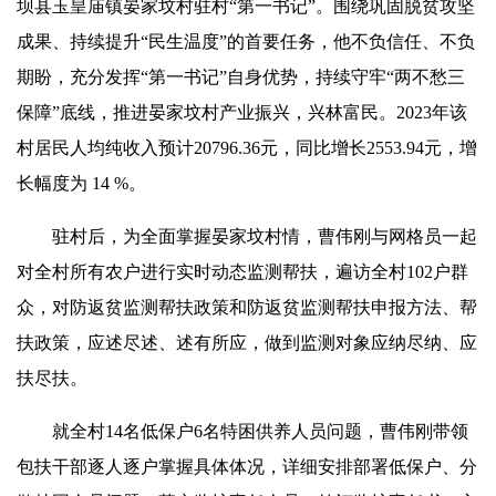
坝县玉皇庙镇晏家坟村驻村“第一书记”。围绕巩固脱贫攻坚
成果、持续提升“民生温度”的首要任务，他不负信任、不负
期盼，充分发挥“第一书记”自身优势，持续守牢“两不愁三
保障”底线，推进晏家坟村产业振兴，兴林富民。2023年该
村居民人均纯收入预计20796.36元，同比增长2553.94元，增
长幅度为 14 %。
驻村后，为全面掌握晏家坟村情，曹伟刚与网格员一起
对全村所有农户进行实时动态监测帮扶，遍访全村102户群
众，对防返贫监测帮扶政策和防返贫监测帮扶申报方法、帮
扶政策，应述尽述、述有所应，做到监测对象应纳尽纳、应
扶尽扶。
就全村14名低保户6名特困供养人员问题，曹伟刚带领
包扶干部逐人逐户掌握具
体
体
况，详细安排部署低保户、分