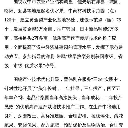
围绕汉中市农业产业结构调整，他先后在洋县、城固、
略阳、勉县等地建起名优水果、中药材科技示范园（点）
120个，建立黄金梨产业化基地26处，建设示范点（园）76
个，发展黄金梨5万余亩，推广韩国、日本新品种梨9万多
亩，高接换头2万多亩，优质高产速产栽培技术的推广应
用，全面提高了汉中经济林建园的管理水平，发挥了示范带
动效应。参
加
指导的洋县“朱鹮”牌早熟梨分别获国家级、省
级、市级“优质水果”称号。
围绕产业技术优化升级，曹伟刚在服务“三农”实践中，
针对性地开展了“头年长树，二年挂果，三年投产，四至五
年丰产”和“老品种梨园当年高接换头、当年成花，二年投产
见效”的优质高产速产栽培技术推广工作。在生产中将选用
良种、深翻改土、高标准建园、合理密植、拉枝矮化、疏花
疏果、套袋优果、配方施肥、预防保护及生物防治、合理套