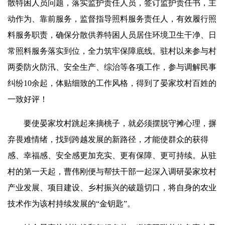
散特困人员问题，落实监护责任人员，签订监护责任书，主
动作为、靠前服务，监督指导照料服务责任人，有效履行照
料服务职责，确保分散供养特困人员居住环境卫生干净、日
常照料服务落实到位，全力筑牢保障底线。驻村以来参与村
两委防火防汛、安全生产、综治等各项工作，参与调解民事
纠纷10余起，
体
贴细致的工作风格，得到了晏家坟村百姓的
一致好评！
要使晏家坟村跳起来摘桃子，就必须摆脱守摊心理，摒
弃畏难情绪，找到跨越发展的新路径，才能使群众的获得
感、幸福感、安全感更
加
充实、更有保障、更可持续。从驻
村的第一天起，曹伟刚便与帮扶干部一起深入调研晏家坟村
产业发展、项目建设、乡村振兴的破题切口，将自身的农业
技术作为该村持续发展的“金钥匙”。